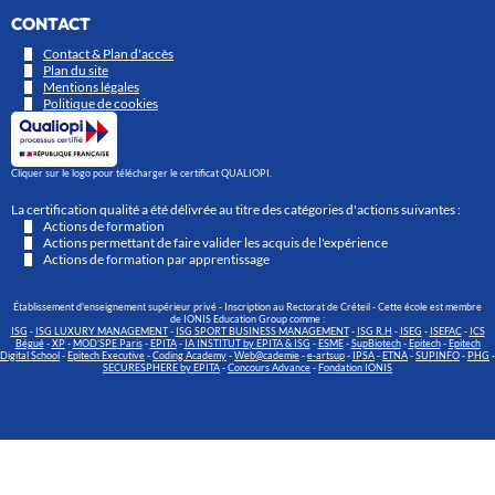
CONTACT
Contact & Plan d'accès
Plan du site
Mentions légales
Politique de cookies
Cliquer sur le logo pour télécharger le certificat QUALIOPI.
La certification qualité a été délivrée au titre des catégories d'actions suivantes :
Actions de formation
Actions permettant de faire valider les acquis de l'expérience
Actions de formation par apprentissage
Établissement d'enseignement supérieur privé - Inscription au Rectorat de Créteil - Cette école est membre
de IONIS Education Group comme :
ISG
-
ISG LUXURY MANAGEMENT
-
ISG SPORT BUSINESS MANAGEMENT
-
ISG R.H
-
ISEG
-
ISEFAC
-
ICS
Bégué
-
XP
-
MOD’SPE Paris
-
EPITA
-
IA INSTITUT by EPITA & ISG
-
ESME
-
SupBiotech
-
Epitech
-
Epitech
Digital School
-
Epitech Executive
-
Coding Academy
-
Web@cademie
-
e-artsup
-
IPSA
-
ETNA
-
SUPINFO
-
PHG
-
SECURESPHERE by EPITA
-
Concours Advance
-
Fondation IONIS