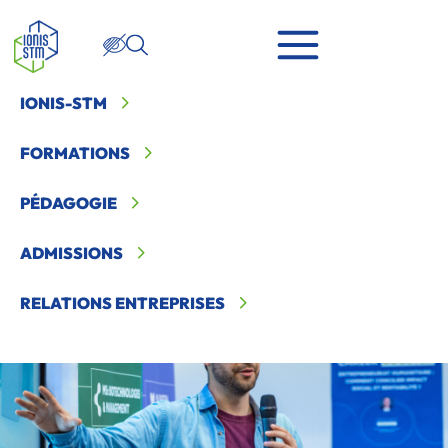
IONIS-STM
Ionis STM
>
Ionis-STM
>
Career Booster Biotech : Kolibri, de la
recherche à l’innovation deeptech
FORMATIONS
PÉDAGOGIE
ADMISSIONS
RELATIONS ENTREPRISES