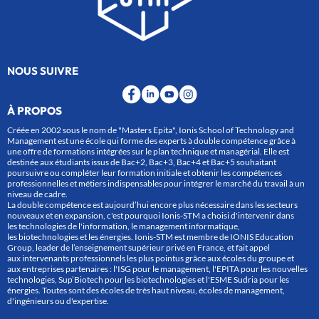
NOUS SUIVRE
À PROPOS
Créée en 2002 sous le nom de "Masters Epita", Ionis School of Technology and
Management est une école qui forme des experts à double compétence grâce à
une offre de formations intégrées sur le plan technique et managérial. Elle est
destinée aux étudiants issus de Bac+2, Bac+3, Bac+4 et Bac+5 souhaitant
poursuivre ou compléter leur formation initiale et obtenir les compétences
professionnelles et métiers indispensables pour intégrer le marché du travail à un
niveau de cadre.
La double compétence est aujourd’hui encore plus nécessaire dans les secteurs
nouveaux et en expansion, c'est pourquoi Ionis-STM a choisi d'intervenir dans
les technologies de l'information, le management informatique,
les biotechnologies et les énergies. Ionis-STM est membre de IONIS Education
Group, leader de l’enseignement supérieur privé en France, et fait appel
aux intervenants professionnels les plus pointus grâce aux écoles du groupe et
aux entreprises partenaires : l'ISG pour le management, l'EPITA pour les nouvelles
technologies, Sup’Biotech pour les biotechnologies et l'ESME Sudria pour les
énergies. Toutes sont des écoles de très haut niveau, écoles de management,
d'ingénieurs ou d'expertise.