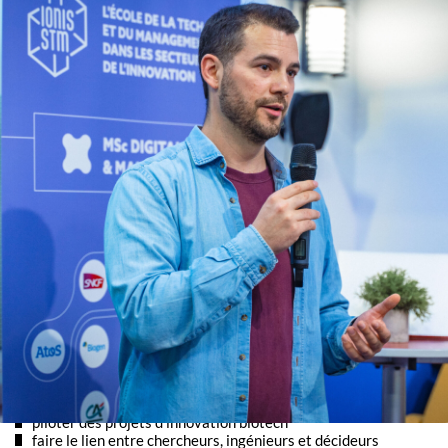
ENTREPRENEURIAT SCIENTIFIQUE : LES RÉALITÉS DU
SECTEUR BIOTECH
À travers son retour d’expérience, Gabriel Dumy a partagé les défis
et opportunités liés à la création d’une startup biotech en France.
Les étudiants ont pu mieux comprendre :
les enjeux du financement et des levées de fonds en deeptech
les contraintes scientifiques, réglementaires et industrielles
la nécessité de transformer une innovation en solution viable
et commercialisable
DOUBLE COMPÉTENCE : UN ATOUT CLÉ POUR
INNOVER EN BIOTECH
Cette masterclass a également mis en lumière la valeur des profils
hybrides, à la croisée de la science, de la technologie et du
management.
Une double compétence aujourd’hui essentielle pour :
piloter des projets d’innovation biotech
faire le lien entre chercheurs, ingénieurs et décideurs