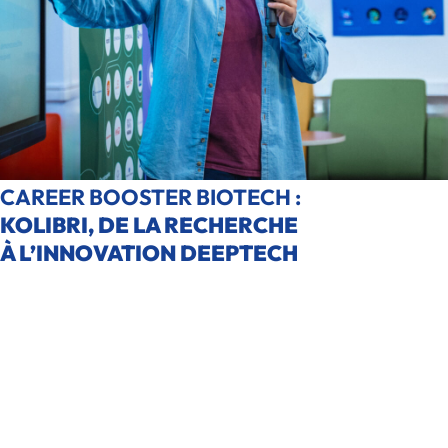
CAREER BOOSTER BIOTECH :
KOLIBRI, DE LA RECHERCHE
À L’INNOVATION DEEPTECH
Comment transformer une innovation scientifique en startup
biotech à fort impact ?
À l’occasion d’un Career Booster dédié aux biotechnologies, Gabriel
Dumy, co-fondateur et CTO de Kolibri, est venu partager son
expérience de l’entrepreneuriat deeptech. Une masterclass
inspirante pour comprendre les enjeux de l’innovation biotech, de la
recherche à la mise sur le marché.
Article publié le
6 novembre 2025