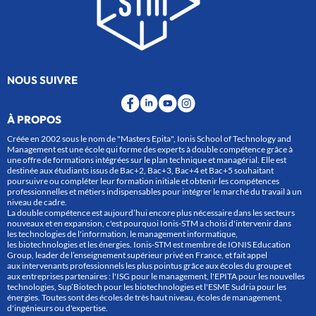
NOUS SUIVRE
À PROPOS
Créée en 2002 sous le nom de "Masters Epita", Ionis School of Technology and
Management est une école qui forme des experts à double compétence grâce à
une offre de formations intégrées sur le plan technique et managérial. Elle est
destinée aux étudiants issus de Bac+2, Bac+3, Bac+4 et Bac+5 souhaitant
poursuivre ou compléter leur formation initiale et obtenir les compétences
professionnelles et métiers indispensables pour intégrer le marché du travail à un
niveau de cadre.
La double compétence est aujourd’hui encore plus nécessaire dans les secteurs
nouveaux et en expansion, c'est pourquoi Ionis-STM a choisi d'intervenir dans
les technologies de l'information, le management informatique,
les biotechnologies et les énergies. Ionis-STM est membre de IONIS Education
Group, leader de l’enseignement supérieur privé en France, et fait appel
aux intervenants professionnels les plus pointus grâce aux écoles du groupe et
aux entreprises partenaires : l'ISG pour le management, l'EPITA pour les nouvelles
technologies, Sup’Biotech pour les biotechnologies et l'ESME Sudria pour les
énergies. Toutes sont des écoles de très haut niveau, écoles de management,
d'ingénieurs ou d'expertise.