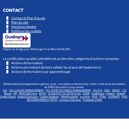
CONTACT
Contact & Plan d'accès
Plan du site
Mentions légales
Politique de cookies
Cliquer sur le logo pour télécharger le certificat QUALIOPI.
La certification qualité a été délivrée au titre des catégories d'actions suivantes :
Actions de formation
Actions permettant de faire valider les acquis de l'expérience
Actions de formation par apprentissage
Établissement d'enseignement supérieur privé - Inscription au Rectorat de Créteil - Cette école est membre
de IONIS Education Group comme :
ISG
-
ISG LUXURY MANAGEMENT
-
ISG SPORT BUSINESS MANAGEMENT
-
ISG R.H
-
ISEG
-
ISEFAC
-
ICS
Bégué
-
XP
-
MOD’SPE Paris
-
EPITA
-
IA INSTITUT by EPITA & ISG
-
ESME
-
SupBiotech
-
Epitech
-
Epitech
Digital School
-
Epitech Executive
-
Coding Academy
-
Web@cademie
-
e-artsup
-
IPSA
-
ETNA
-
SUPINFO
-
PHG
-
SECURESPHERE by EPITA
-
Concours Advance
-
Fondation IONIS