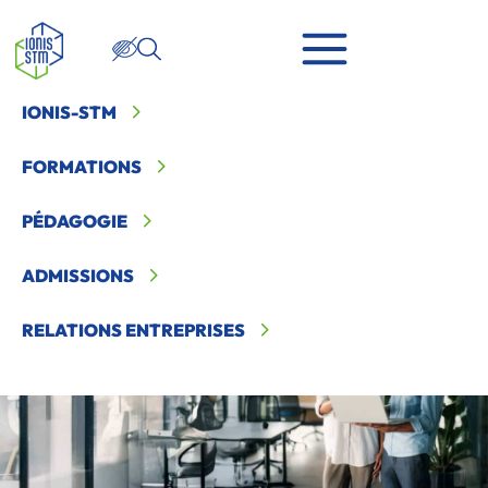
IONIS-STM
Ionis STM
>
Relations entreprise
>
Je suis une entreprise
>
Devenir partenaire de Ionis STM
FORMATIONS
PÉDAGOGIE
ADMISSIONS
RELATIONS ENTREPRISES