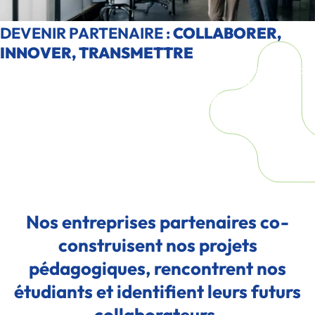
DEVENIR PARTENAIRE :
COLLABORER,
INNOVER, TRANSMETTRE
Un partenariat entreprise / école avec Ionis-STM vous permet de
rejoindre un écosystème engagé dans la transformation des
secteurs biotech, énergie, informatique et digital.
Nos entreprises partenaires co-
construisent nos projets
pédagogiques, rencontrent nos
étudiants et identifient leurs futurs
collaborateurs.