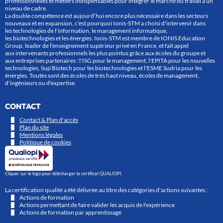
professionnelles et métiers indispensables pour intégrer le marché du travail à un
niveau de cadre.
La double compétence est aujourd’hui encore plus nécessaire dans les secteurs
nouveaux et en expansion, c'est pourquoi Ionis-STM a choisi d'intervenir dans
les technologies de l'information, le management informatique,
les biotechnologies et les énergies. Ionis-STM est membre de IONIS Education
Group, leader de l’enseignement supérieur privé en France, et fait appel
aux intervenants professionnels les plus pointus grâce aux écoles du groupe et
aux entreprises partenaires : l'ISG pour le management, l'EPITA pour les nouvelles
technologies, Sup’Biotech pour les biotechnologies et l'ESME Sudria pour les
énergies. Toutes sont des écoles de très haut niveau, écoles de management,
d'ingénieurs ou d'expertise.
CONTACT
Contact & Plan d'accès
Plan du site
Mentions légales
Politique de cookies
Cliquer sur le logo pour télécharger le certificat QUALIOPI.
La certification qualité a été délivrée au titre des catégories d'actions suivantes :
Actions de formation
Actions permettant de faire valider les acquis de l'expérience
Actions de formation par apprentissage