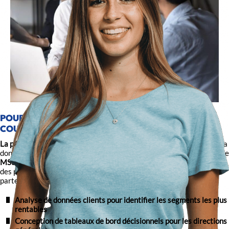
POURQUOI DES PROJETS PLUTÔT QUE JUSTE DES
COURS ?
La pédagogie par projet
de Ionis-STM vous apprend à transformer la
donnée en décisions stratégiques qui font gagner de l’argent. Dans le
MSc 2 Data Analytics et Business Intelligence
, vous travaillez sur
des problématiques business authentiques issues d’entreprises
partenaires :
Analyse de données clients pour identifier les segments les plus
rentables
Conception de tableaux de bord décisionnels pour les directions