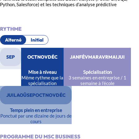
Python, Salesforce) et les techniques d’analyse prédictive
RYTHME
Alterné
Initial
SEP
OCT
NOV
DÉC
JAN
FÉV
MAR
AVR
MAI
JUI
Mise à niveau
Spécialisation
Même rythme que la
3 semaines en entreprise / 1
spécialisation
semaine à l’école
JUIL
AOÛ
SEP
OCT
NOV
DÉC
Temps plein en entreprise
Ponctué par une dizaine de jours de
cours
PROGRAMME DU MSC BUSINESS