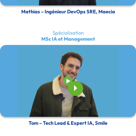
Mathias – Ingénieur DevOps SRE, Maecia
Spécialisation
MSc IA et Management
Tom – Tech Lead & Expert IA, Smile