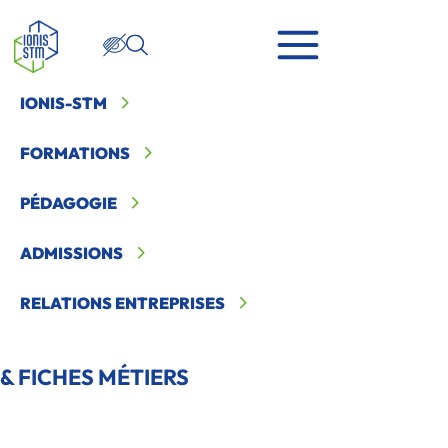
IONIS-STM
Ionis STM
>
Témoignages et fiches métiers
FORMATIONS
PÉDAGOGIE
ADMISSIONS
RELATIONS ENTREPRISES
TÉMOIGNAGES
& FICHES MÉTIERS
Découvrez les
témoignages de nos étudiants, alumni et
intervenants
, ainsi que les
fiches des métiers
auxquels vous
pourrez accéder après vos études à Ionis-STM.