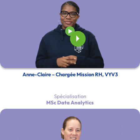
Anne-Claire – Chargée Mission RH, VYV3
Spécialisation
MSc Data Analytics