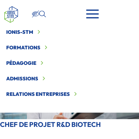
IONIS-STM
Ionis STM
>
Témoignages et fiches métiers
>
Chef de projet R et D
biotech
FORMATIONS
PÉDAGOGIE
ADMISSIONS
RELATIONS ENTREPRISES
CHEF DE PROJET R&D BIOTECH
LE MÉTIER EN BREF :