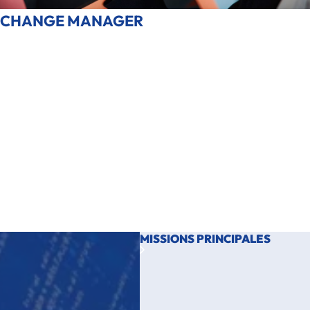
CHANGE MANAGER
LE MÉTIER EN BREF :
Le Change Manager sécurise l’adoption des transformations :
nouveaux outils, nouveaux process, réorganisation, nouvelles
pratiques. Il fait en sorte que la transformation crée réellement de la
valeur en mobilisant les équipes et en réduisant les résistances.
Son rôle est d’anticiper les impacts, structurer un plan
d’accompagnement, communiquer clairement et piloter l’adoption
sur le terrain.
MSc recommandé pour accéder à ce métier :
MSc
Transformation Digitale
MISSIONS PRINCIPALES