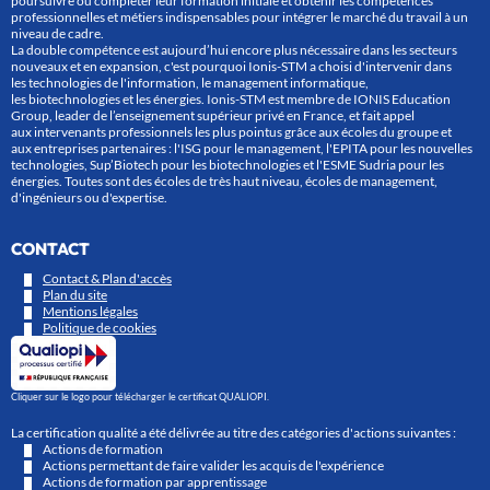
poursuivre ou compléter leur formation initiale et obtenir les compétences
professionnelles et métiers indispensables pour intégrer le marché du travail à un
niveau de cadre.
La double compétence est aujourd’hui encore plus nécessaire dans les secteurs
nouveaux et en expansion, c'est pourquoi Ionis-STM a choisi d'intervenir dans
les technologies de l'information, le management informatique,
les biotechnologies et les énergies. Ionis-STM est membre de IONIS Education
Group, leader de l’enseignement supérieur privé en France, et fait appel
aux intervenants professionnels les plus pointus grâce aux écoles du groupe et
aux entreprises partenaires : l'ISG pour le management, l'EPITA pour les nouvelles
technologies, Sup’Biotech pour les biotechnologies et l'ESME Sudria pour les
énergies. Toutes sont des écoles de très haut niveau, écoles de management,
d'ingénieurs ou d'expertise.
CONTACT
Contact & Plan d'accès
Plan du site
Mentions légales
Politique de cookies
Cliquer sur le logo pour télécharger le certificat QUALIOPI.
La certification qualité a été délivrée au titre des catégories d'actions suivantes :
Actions de formation
Actions permettant de faire valider les acquis de l'expérience
Actions de formation par apprentissage