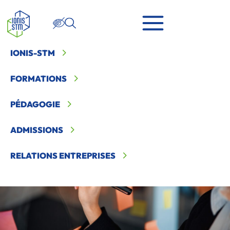
IONIS-STM
Ionis STM
>
Témoignages et fiches métiers
>
Change Manager
FORMATIONS
PÉDAGOGIE
ADMISSIONS
RELATIONS ENTREPRISES