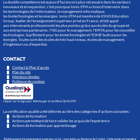
La double compétence est aujourd’hui encore plus nécessaire dans les secteurs
nouveaux et en expansion, c'est pourquoi Ionis-STM a choisi d'intervenir dans
les technologies de l'information, le management informatique,
les biotechnologies et les énergies. Ionis-STM est membre de IONIS Education
Group, leader de l’enseignement supérieur privé en France, et fait appel
aux intervenants professionnels les plus pointus grâce aux écoles du groupe et
aux entreprises partenaires : l'ISG pour le management, l'EPITA pour les nouvelles
technologies, Sup’Biotech pour les biotechnologies et l'ESME Sudria pour les
énergies. Toutes sont des écoles de très haut niveau, écoles de management,
d'ingénieurs ou d'expertise.
CONTACT
Contact & Plan d'accès
Plan du site
Mentions légales
Politique de cookies
Cliquer sur le logo pour télécharger le certificat QUALIOPI.
La certification qualité a été délivrée au titre des catégories d'actions suivantes :
Actions de formation
Actions permettant de faire valider les acquis de l'expérience
Actions de formation par apprentissage
Établissement d'enseignement supérieur privé - Inscription au Rectorat de Créteil - Cette école est membre