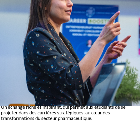
LES MISSIONS CONCRÈTES
Cette rencontre a également permis aux étudiants en Biotech &
Management de mieux appréhender les réalités des métiers du
marketing pharmaceutique.
Ils ont pu :
découvrir les missions d’un poste en marketing pharma
omnicanal
comprendre les compétences attendues dans le secteur
affiner leur choix de spécialisation en fonction de leur projet
professionnel
BIOTECH, MARKETING ET INNOVATION : DES
CARRIÈRES À FORT POTENTIEL
Ce Café Carrière illustre la diversité des opportunités à l’interface
entre biotechnologies, marketing et innovation.
Un échange riche et inspirant, qui permet aux étudiants de se
projeter dans des carrières stratégiques, au cœur des
transformations du secteur pharmaceutique.