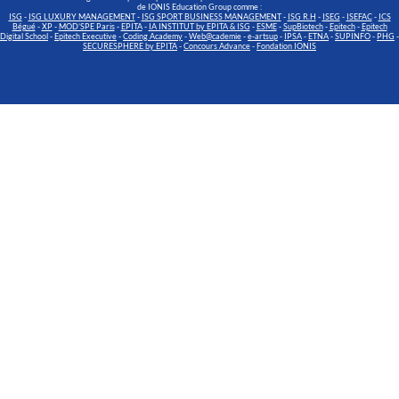
de IONIS Education Group comme :
ISG
-
ISG LUXURY MANAGEMENT
-
ISG SPORT BUSINESS MANAGEMENT
-
ISG R.H
-
ISEG
-
ISEFAC
-
ICS
Bégué
-
XP
-
MOD’SPE Paris
-
EPITA
-
IA INSTITUT by EPITA & ISG
-
ESME
-
SupBiotech
-
Epitech
-
Epitech
Digital School
-
Epitech Executive
-
Coding Academy
-
Web@cademie
-
e-artsup
-
IPSA
-
ETNA
-
SUPINFO
-
PHG
-
SECURESPHERE by EPITA
-
Concours Advance
-
Fondation IONIS