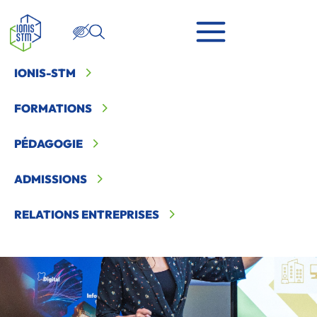
IONIS-STM
Ionis STM
>
Ionis-STM
>
Café Carrière : marketing pharma &
stratégie omnicanale avec Almirall
FORMATIONS
PÉDAGOGIE
ADMISSIONS
RELATIONS ENTREPRISES