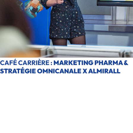
CAFÉ CARRIÈRE :
MARKETING PHARMA &
STRATÉGIE OMNICANALE X ALMIRALL
À quoi ressemble le marketing pharmaceutique aujourd’hui ?
Ionis-STM a accueilli Anaïs Delahaye, Omnichannel and Events
Senior Manager chez Almirall et Alumni pour un Café Carrière dédié
au marketing santé, à la stratégie omnicanale et à l’évolution des
métiers du secteur. Un échange concret pour comprendre comment
le digital, la data et l’expérience client transforment la
communication des laboratoires.
Article publié le
6 novembre 2025